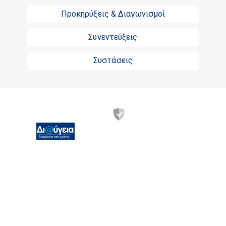
Προκηρύξεις & Διαγωνισμοί
Συνεντεύξεις
Συστάσεις
Χανδρή 1 &
Θεσσαλονίκης
Τ.Κ.: 183 46,
Μοσχάτο, Αττικής
Ωράριο λειτουργίας -
Καθημερινά: 07:00-
15:00. Τα
Σαββατοκύριακα και