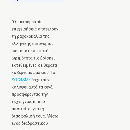
“Οι μικρομεσαίες
επιχειρήσεις αποτελούν
τη ραχοκοκαλιά της
ελληνικής οικονομίας
ωστόσο η ψηφιακή
ωριμότητα τις βρίσκει
εκτεθειμένες σε θέματα
κυβερνοασφάλειας. Το
SOC4SME
έρχεται να
καλύψει αυτά τα κενά
προσφέροντας την
τεχνογνωσία που
απαιτείται για τη
διασφάλισή τους. Μέσω
ενός διαδραστικού