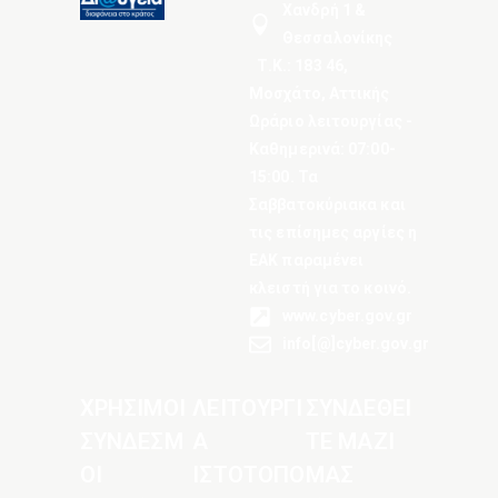
Χανδρή 1 &
Θεσσαλονίκης
Τ.Κ.: 183 46,
Μοσχάτο, Αττικής
Ωράριο λειτουργίας -
Καθημερινά: 07:00-
15:00. Τα
Σαββατοκύριακα και
τις επίσημες αργίες η
ΕΑΚ παραμένει
κλειστή για το κοινό.
www.cyber.gov.gr
info[@]cyber.gov.gr
ΧΡΗΣΙΜΟΙ
ΛΕΙΤΟΥΡΓΙ
ΣΥΝΔΕΘΕΙ
ΣΥΝΔΕΣΜ
Α
ΤΕ ΜΑΖΙ
ΟΙ
ΙΣΤΟΤΟΠΟ
ΜΑΣ