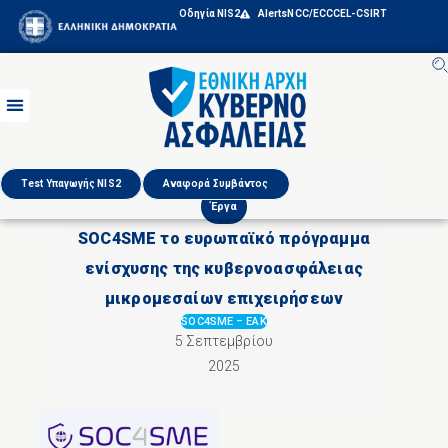
Οδηγία NIS2
Alerts
NCC/ECCC
EL-CSIRT
Test Υπαγωγής NIS2
Αναφορά Συμβάντος
Έργα
SOC4SME το ευρωπαϊκό πρόγραμμα
ενίσχυσης της κυβερνοασφάλειας
μικρομεσαίων επιχειρήσεων
SOC4SME
–
ΕΑΚ
5 Σεπτεμβρίου
2025