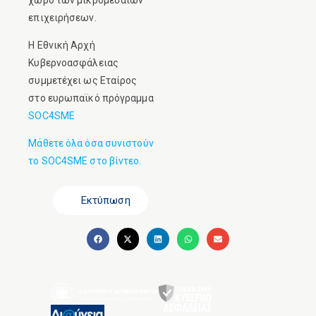
χώρο των μικρομεσαίων
επιχειρήσεων.
Η Εθνική Αρχή
Κυβερνοασφάλειας
συμμετέχει ως Εταίρος
στο ευρωπαϊκό πρόγραμμα
SOC4SME
Μάθετε όλα όσα συνιστούν
το SOC4SME στο βίντεο.
Εκτύπωση