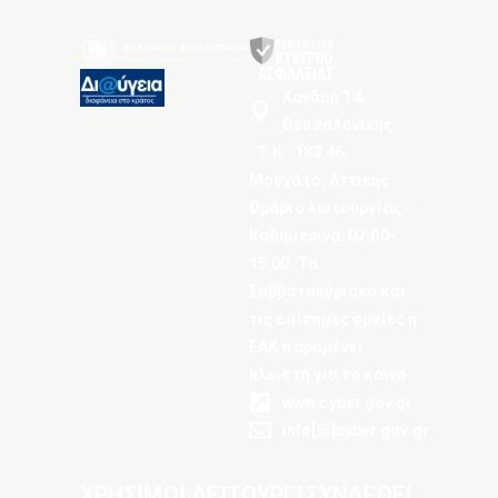
Χανδρή 1 &
Θεσσαλονίκης
Τ.Κ.: 183 46,
Μοσχάτο, Αττικής
Ωράριο λειτουργίας -
Καθημερινά: 07:00-
15:00. Τα
Σαββατοκύριακα και
τις επίσημες αργίες η
ΕΑΚ παραμένει
κλειστή για το κοινό.
www.cyber.gov.gr
info[@]cyber.gov.gr
ΧΡΗΣΙΜΟΙ
ΛΕΙΤΟΥΡΓΙ
ΣΥΝΔΕΘΕΙ