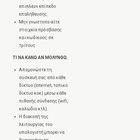
επιπλέον επίπεδο
επαλήθευσης.
Μην γνωστοποιείτε
στοιχεία πρόσβασης
και κωδικούς σε
τρίτους
ΤΙ ΝΑ ΚΑΝΩ ΑΝ ΜΟΛΥΝΘΩ
;
Απομονώστε τη
συσκευή σας από κάθε
δίκτυο (internet, τοπικό
δίκτυο κοκ) μέσω κάθε
πιθανής σύνδεσης (wifi,
καλώδιο κτλ).
Η διακοπή της
λειτουργίας του
υπολογιστή μπορεί να
δυσχεράνει τη