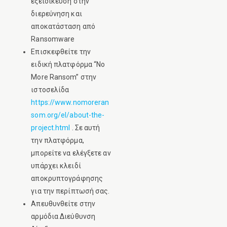
εξειδίκευση στην
διερεύνηση και
αποκατάσταση από
Ransomware
Επισκεφθείτε την
ειδική πλατφόρμα “No
More Ransom” στην
ιστοσελίδα
https://www.nomoreran
som.org/el/about-the-
project.html
. Σε αυτή
την πλατφόρμα,
μπορείτε να ελέγξετε αν
υπάρχει κλειδί
αποκρυπτογράφησης
για την περίπτωσή σας.
Απευθυνθείτε στην
αρμόδια Διεύθυνση