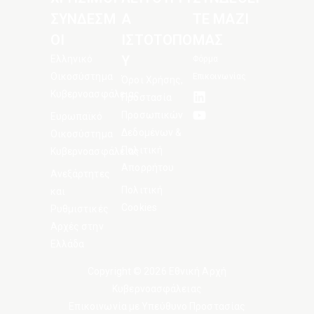
ΣΥΝΔΕΣΜ
Α
ΤΕ ΜΑΖΙ
ΟΙ
ΙΣΤΟΤΟΠΟ
ΜΑΣ
Υ
Ελληνικό
Φόρμα
Οικοσύστημα
Επικοινωνίας
Όροι Χρήσης,
Κυβερνοασφάλειας
Προστασία
Προσωπικών
Ευρωπαϊκό
Δεδομένων &
Οικοσύστημα
Πολιτική
Κυβερνοασφάλειας
Απορρήτου
Ανεξάρτητες
Πολιτική
και
Cookies
Ρυθμιστικές
Αρχές στην
Ελλάδα
Copyright © 2026 Εθνική Αρχή
Κυβερνοασφάλειας
Eπικοινωνία με Υπεύθυνο Προστασίας