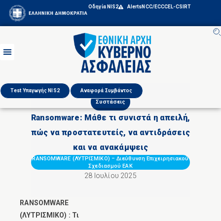
Οδηγία NIS2
Alerts
NCC/ECCC
EL-CSIRT
Test Υπαγωγής NIS2
Αναφορά Συμβάντος
Συστάσεις
Ransomware: Μάθε τι συνιστά η απειλή,
πώς να προστατευτείς, να αντιδράσεις
και να ανακάμψεις
RANSOMWARE (ΛΥΤΡΙΣΜΙΚΟ)
–
Διεύθυνση Επιχειρησιακού
Σχεδιασμού ΕΑΚ
28 Ιουλίου 2025
RANSOMWARE
(ΛΥΤΡΙΣΜΙΚΟ) : Τι