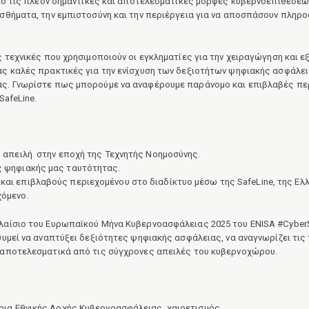
από τις πλέον σημαντικές και αποτελεσματικές μορφές κυβερνοεπιθέσεω
σθήματα, την εμπιστοσύνη και την περιέργεια για να αποσπάσουν πληρο
 τεχνικές που χρησιμοποιούν οι εγκληματίες για την χειραγώγηση και 
ς καλές πρακτικές για την ενίσχυση των δεξιοτήτων ψηφιακής ασφάλει
ς. Γνωρίστε πως μπορούμε να αναφέρουμε παράνομο και επιβλαβές πε
SafeLine.
η απειλή στην εποχή της Τεχνητής Νοημοσύνης.
ς ψηφιακής μας ταυτότητας.
αι επιβλαβούς περιεχομένου στο διαδίκτυο μέσω της SafeLine, της Ελλ
χόμενο.
λαίσιο του Ευρωπαϊκού Μήνα Κυβερνοασφάλειας 2025 του ENISA #Cyber
υμεί να αναπτύξει δεξιότητες ψηφιακής ασφάλειας, να αναγνωρίζει τις
 αποτελεσματικά από τις σύγχρονες απειλές του κυβερνοχώρου.
τρια Εθνικής Αρχής Κυβερνοασφάλειας, χαιρετισμός