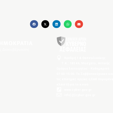
Χανδρή 1 & Θεσσαλονίκης
Τ.Κ.: 183 46, Μοσχάτο, Αττικής
Ωράριο λειτουργίας - Καθημερινά:
07:00-15:00. Τα Σαββατοκύριακα κα
τις επίσημες αργίες η ΕΑΚ παραμένε
κλειστή για το κοινό.
www.cyber.gov.gr
info[@]cyber.gov.gr