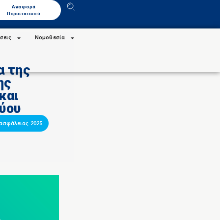
Αναφορά
Περιστατικού
σεις
Νομοθεσία
α της
ης
και
ύου
ασφάλειας 2025