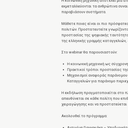
Η κοινωνική μηχανική αποτελεί μία 
εκμεταλλεύονται τα ανθρώπινα συναι
παραβιάσουν συστήματα.
Μάθετε ποιες είναι οι πιο πρόσφατες
πολιτών. Προστατευτείτε γνωρίζοντα
προστασίας της ψηφιακής ταυτότητα
της ελληνικής γραμμής καταγγελιών, 
Στο webinar θα παρουσιαστούν:
Η κοινωνική μηχανική ως σύγχρον
Πρακτικοί τρόποι προστασίας τη
Μηχανισμοί αναφοράς παράνομου κ
Καταγγελιών για παράνομο περιε
Η εκδήλωση πραγματοποιείται στο π
απευθύνεται σε κάθε πολίτη που επιθ
χειραγώγησης και να προστατεύεται
Ακολουθεί το πρόγραμμα:
Αντιγόνη Γιαννακάκη – Υποδιοική