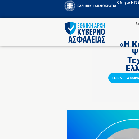
Οδηγία NIS
Α
«Η Κ
Ψ
Τε
Ελ
ENISA
–
Webina