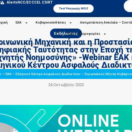
2
Alerts
NCC/ECCC
EL CSIRT
Test Υπαγωγής NIS2
ρχική
ΕΑΚ
Κυβερνοεπιθέσεις
Αντιμετώπιση Απειλών – Συστά
Εκδήλωσεις
Νέα – Πληροφορίες
οινωνική Μηχανική και η Προστασί
ηφιακής Ταυτότητας στην Εποχή τ
χνητής Νοημοσύνης» -Webinar ΕΑΚ 
ληνικού Κέντρου Ασφαλούς Διαδικτ
r
–
ΕΑΚ
–
Ελληνικό Κέντρο Ασφαλούς Διαδικτύου
–
Ευρωπαϊκός Μήνας Κυβερνο
24 Οκτωβρίου 2025