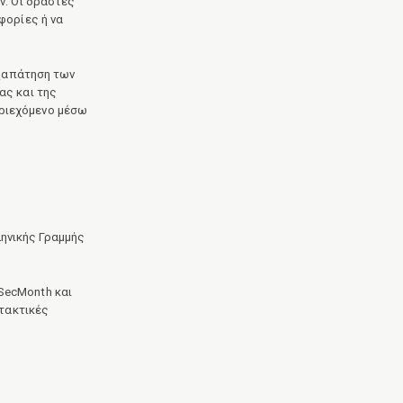
ν. Οι δράστες
φορίες ή να
εξαπάτηση των
ας και της
ριεχόμενο μέσω
ηνικής Γραμμής
SecMonth και
 τακτικές