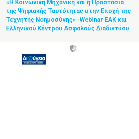
«Η Κοινωνική Μηχανική και η Προστασία
της Ψηφιακής Ταυτότητας στην Εποχή της
Τεχνητής Νοημοσύνης» -Webinar ΕΑΚ και
Ελληνικού Κέντρου Ασφαλούς Διαδικτύου
Χανδρή 1 &
Θεσσαλονίκης
Τ.Κ.: 183 46,
Μοσχάτο, Αττικής
Ωράριο λειτουργίας -
Καθημερινά: 07:00-
15:00. Τα
Σαββατοκύριακα και
τις επίσημες αργίες η
ΕΑΚ παραμένει