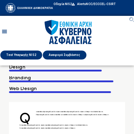
Οδηγία NIS2
Alerts
NCC/ECCC
EL-CSIRT
Test Υπαγωγής NIS2
Αναφορά Συμβάντος
80%
Design
90%
Branding
88%
Web Design
Q
onsectetur adipiscing elit, sed do eiusm onsectetur adipiscing elit, sed do eiusm od tempor incididunt ut labore.
Adipiscing elit, sed do eiusm consectetur aonsectetur sed do eiusm od tempor adipiscing elit, sed do eiusm od tempor.
Consectetur adipiscing elit, sed do eiusm onsectetur adipiscing elit, sed do eiusm od tempor incididunt ut labore.
Consectetur adipiscing elit, sed do eiusm onsectetur adipiscing elit, sed do eiusm od tempor.