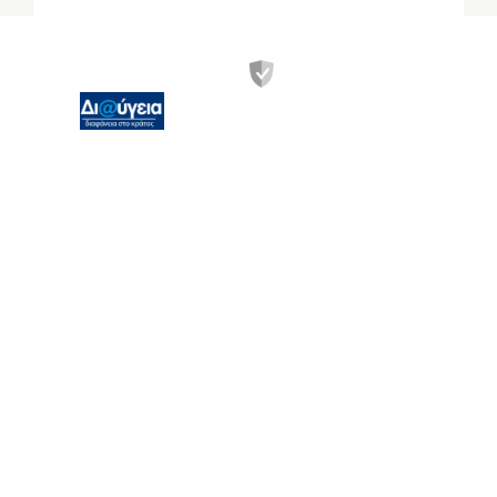
Χανδρή 1 &
Θεσσαλονίκης
Τ.Κ.: 183 46,
Μοσχάτο, Αττικής
Ωράριο λειτουργίας -
Καθημερινά: 07:00-
15:00. Τα
Σαββατοκύριακα και
τις επίσημες αργίες η
ΕΑΚ παραμένει
κλειστή για το κοινό.
www.cyber.gov.gr
info[@]cyber.gov.gr