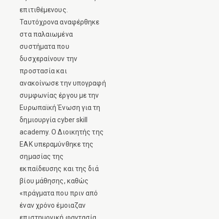
επιτιθέμενους.
Ταυτόχρονα αναφέρθηκε
στα παλαιωμένα
συστήματα που
δυσχεραίνουν την
προστασία και
ανακοίνωσε την υπογραφή
συμφωνίας έργου με την
Ευρωπαϊκή Ένωση για τη
δημιουργία cyber skill
academy. Ο Διοικητής της
ΕΑΚ υπεραμύνθηκε της
σημασίας της
εκπαίδευσης και της διά
βίου μάθησης, καθώς
«πράγματα που πριν από
έναν χρόνο έμοιαζαν
επιστημονική φαντασία,