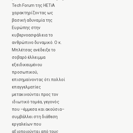
Tech Forum της HETiA
χαρακτηρίζοντας ως
βασική αδυναμία της
Ευρώπης στην
κυβερνοασφάλεια το
ανθρώπινο δυναμικό. Ο κ.
Μπλέτσας ανέδειξε το
σοβαρό έλλειμμα
εξειδικευμένου
προσωπικού,
επισημαίνοντας ότι πολλοί
επαγγελματίες
μετακινούνται προς τον
ιδιωτικό τομέα, γεγονός
που –έμμεσα και ακούσια–
συμβάλλει στη διάθεση
εργαλείων που
αξιοποιούνται από τους