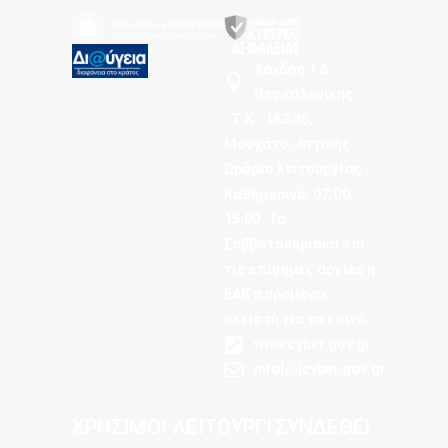
Χανδρή 1 &
Θεσσαλονίκης
Τ.Κ.: 183 46,
Μοσχάτο, Αττικής
Ωράριο λειτουργίας -
Καθημερινά: 07:00-
15:00. Τα
Σαββατοκύριακα και
τις επίσημες αργίες η
ΕΑΚ παραμένει
κλειστή για το κοινό.
www.cyber.gov.gr
info[@]cyber.gov.gr
ΧΡΗΣΙΜΟΙ
ΛΕΙΤΟΥΡΓΙ
ΣΥΝΔΕΘΕΙ