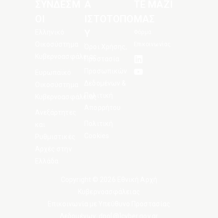
ΣΥΝΔΕΣΜ
Α
ΤΕ ΜΑΖΙ
ΟΙ
ΙΣΤΟΤΟΠΟ
ΜΑΣ
Υ
Ελληνικό
Φόρμα
Οικοσύστημα
Επικοινωνίας
Όροι Χρήσης,
Κυβερνοασφάλειας
Προστασία
Προσωπικών
Ευρωπαϊκό
Δεδομένων &
Οικοσύστημα
Πολιτική
Κυβερνοασφάλειας
Απορρήτου
Ανεξάρτητες
Πολιτική
και
Cookies
Ρυθμιστικές
Αρχές στην
Ελλάδα
Copyright © 2026 Εθνική Αρχή
Κυβερνοασφάλειας
Eπικοινωνία με Υπεύθυνο Προστασίας
Δεδομένων: dpo[@]cyber.gov.gr