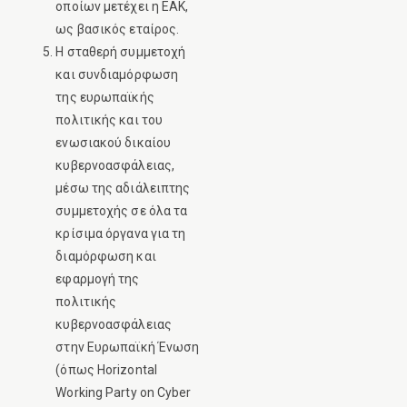
οποίων μετέχει η ΕΑΚ,
ως βασικός εταίρος.
Η σταθερή συμμετοχή
και συνδιαμόρφωση
της ευρωπαϊκής
πολιτικής και του
ενωσιακού δικαίου
κυβερνοασφάλειας,
μέσω της αδιάλειπτης
συμμετοχής σε όλα τα
κρίσιμα όργανα για τη
διαμόρφωση και
εφαρμογή της
πολιτικής
κυβερνοασφάλειας
στην Ευρωπαϊκή Ένωση
(όπως Horizontal
Working Party on Cyber