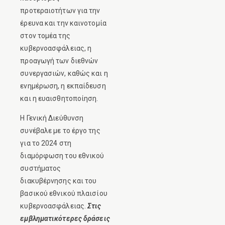
προτεραιοτήτων για την
έρευνα και την καινοτομία
στον τομέα της
κυβερνοασφάλειας, η
προαγωγή των διεθνών
συνεργασιών, καθώς και η
ενημέρωση, η εκπαίδευση
και η ευαισθητοποίηση.
Η Γενική Διεύθυνση
συνέβαλε με το έργο της
για το 2024 στη
διαμόρφωση του εθνικού
συστήματος
διακυβέρνησης και του
βασικού εθνικού πλαισίου
κυβερνοασφάλειας.
Στις
εμβληματικότερες δράσεις