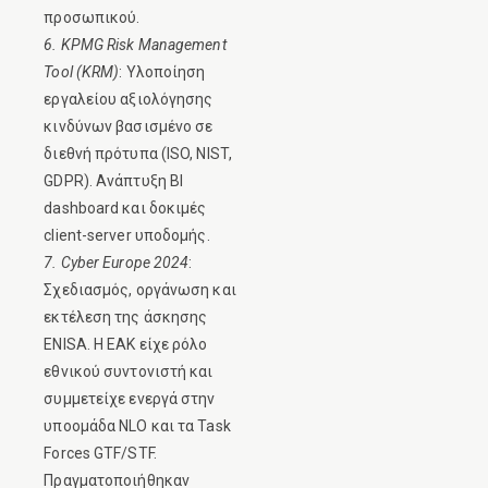
προσωπικού.
6. KPMG Risk Management
Tool (KRM)
: Υλοποίηση
εργαλείου αξιολόγησης
κινδύνων βασισμένο σε
διεθνή πρότυπα (ISO, NIST,
GDPR). Ανάπτυξη BI
dashboard και δοκιμές
client-server υποδομής.
7. Cyber Europe 2024
:
Σχεδιασμός, οργάνωση και
εκτέλεση της άσκησης
ENISA. Η ΕΑΚ είχε ρόλο
εθνικού συντονιστή και
συμμετείχε ενεργά στην
υποομάδα NLO και τα Task
Forces GTF/STF.
Πραγματοποιήθηκαν