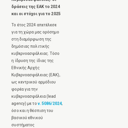
δράσεις της ΕΑΚ το 2024
και οι στόχοι για το 2025
Το έτος 2024 απετέλεσε
για τη χώρα μας ορόσημο
στη διαμόρφωση της
δημόσιας πολιτικής
κυβερνοασφάλειας. Τόσο
η ίδρυση της ίδιας της
Εθνικής Αρχής
Κυβερνοασφάλειας (ΕΑΚ),
ως κεντρικού αρμόδιου
φορέα για την
κυβερνοασφάλεια (lead
agency) με το
ν. 5086/2024
,
όσο και η θέσπιση του
βασικού εθνικού
συστήματος