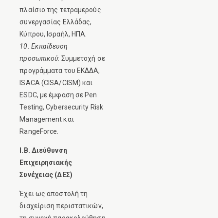
πλαίσιο της τετραμερούς
συνεργασίας Ελλάδας,
Κύπρου, Ισραήλ, ΗΠΑ.
10. Εκπαίδευση
προσωπικού
: Συμμετοχή σε
προγράμματα του ΕΚΔΔΑ,
ISACA (CISA/CISM) και
ESDC, με έμφαση σε Pen
Testing, Cybersecurity Risk
Management και
RangeForce.
I.B. Διεύθυνση
Επιχειρησιακής
Συνέχειας (ΔΕΣ)
Έχει ως αποστολή τη
διαχείριση περιστατικών,
τη συνεχή παρακολούθηση