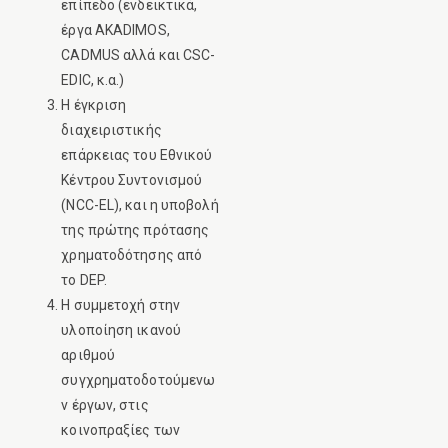
επίπεδο (ενδεικτικά,
έργα AKADIMOS,
CADMUS αλλά και CSC-
EDIC, κ.α.)
Η έγκριση
διαχειριστικής
επάρκειας του Εθνικού
Κέντρου Συντονισμού
(NCC-EL), και η υποβολή
της πρώτης πρότασης
χρηματοδότησης από
το DEP.
Η συμμετοχή στην
υλοποίηση ικανού
αριθμού
συγχρηματοδοτούμενω
ν έργων, στις
κοινοπραξίες των