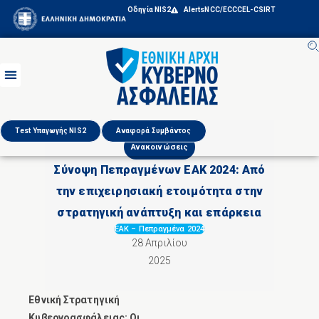
Οδηγία NIS2
Alerts
NCC/ECCC
EL-CSIRT
Test Υπαγωγής NIS2
Αναφορά Συμβάντος
Ανακοινώσεις
Σύνοψη Πεπραγμένων ΕΑΚ 2024: Από
την επιχειρησιακή ετοιμότητα στην
στρατηγική ανάπτυξη και επάρκεια
ΕΑΚ
–
Πεπραγμένα 2024
28 Απριλίου
2025
Εθνική Στρατηγική
Κυβερνοασφάλειας: Οι