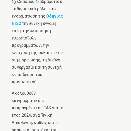
Σχεδιασμού διαδραμάτισε
καθοριστικό ρόλο στην
ενσωμάτωση της
Οδηγίας
NIS2
την εθνική έννομη
τάξη, την υλοποίηση
ευρωπαϊκών
προγραμμάτων, την
ενίσχυση της ρυθμιστικής
συμμόρφωσης, τη διεθνή
συνεργασία και τη συνεχή
εκπαίδευση του
προσωπικού.
Ακολουθούν
επιγραμματικά τα
πεπραγμένα της ΕΑΚ για το
έτος 2024, ανά Γενική
Διεύθυνση, καθώς και το
όραμα και οι στόχοι του