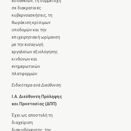
ευπαθειών, τη συμμετοχή
σε διακρατικές
κυβερνοασκήσεις, τη
θωράκιση κρίσιμων
υποδομών και την
επιχειρησιακή ωρίμανση
με την εισαγωγή
εργαλείων αξιολόγησης
κινδύνων και
ενημερωτικών
πλατφορμών.
Ειδικότερα ανά Διεύθυνση:
I.Α. Διεύθυνση Πρόληψης
και Προστασίας (ΔΠΠ)
Έχει ως αποστολή τη
διαχείριση
διακινδύνευσης, την