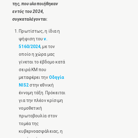
της, που υλοποιήθηκαν
εντός του 2024,
συγκαταλέγονται
:
Πρωτίστως, η ίδια η
ψήφιση του
ν.
5160/2024
, με τον
οποίο η χώρα μας
γίνεται το έβδομο κατά
σειρά ΚΜ που
μεταφέρει την
Οδηγία
NIS2
στην εθνική
έννομη τάξη. Πρόκειται
για την πλέον κρίσιμη
νομοθετική
πρωτοβουλία στον
τομέα της
κυβερνοασφάλειας, η