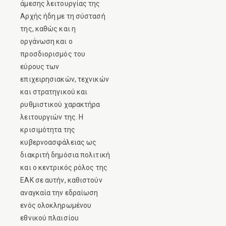
άμεσης λειτουργίας της
Αρχής ήδη με τη σύστασή
της, καθώς και η
οργάνωση και ο
προσδιορισμός του
εύρους των
επιχειρησιακών, τεχνικών
και στρατηγικού και
ρυθμιστικού χαρακτήρα
λειτουργιών της. Η
κρισιμότητα της
κυβερνοασφάλειας ως
διακριτή δημόσια πολιτική
και ο κεντρικός ρόλος της
ΕΑΚ σε αυτήν, καθιστούν
αναγκαία την εδραίωση
ενός ολοκληρωμένου
εθνικού πλαισίου