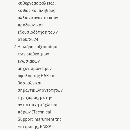
κυβερνοασφάλειας,
καθώς και πλήθους
άλλων κανονιστικών
πράξεων, κατ’
εξουσιοδότηση του ν.
5160/2024.
Η πλήρης αξιοποίηση
των διαθέσιμων
ενωσιακών
μηχανισμών προς
όφελος της ΕΑΚ και
βασικών και
σημαντικών οντοτήτων
της χώρας, με την
αντίστοιχη μόχλευση
πόρων (Technical
Support Instrument της
Επιτροπής, ENISA