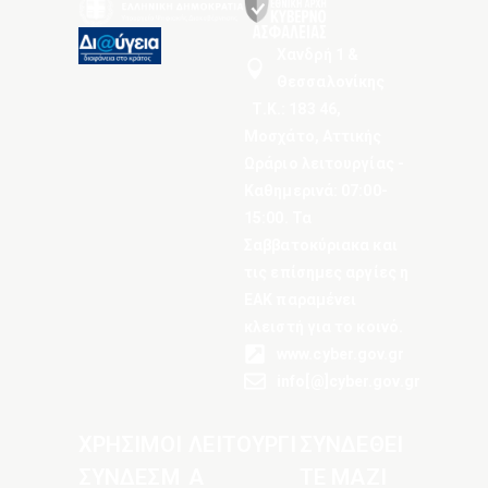
Χανδρή 1 &
Θεσσαλονίκης
Τ.Κ.: 183 46,
Μοσχάτο, Αττικής
Ωράριο λειτουργίας -
Καθημερινά: 07:00-
15:00. Τα
Σαββατοκύριακα και
τις επίσημες αργίες η
ΕΑΚ παραμένει
κλειστή για το κοινό.
www.cyber.gov.gr
info[@]cyber.gov.gr
ΧΡΗΣΙΜΟΙ
ΛΕΙΤΟΥΡΓΙ
ΣΥΝΔΕΘΕΙ
ΣΥΝΔΕΣΜ
Α
ΤΕ ΜΑΖΙ