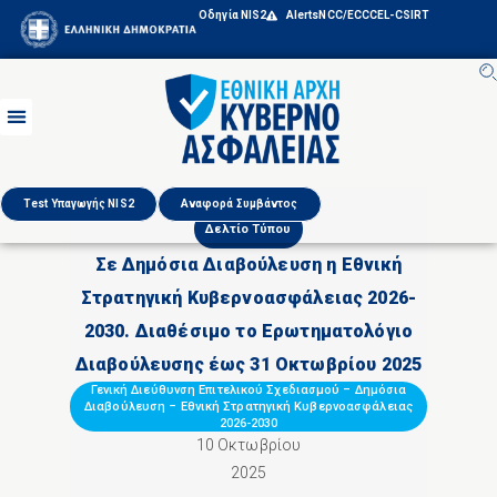
Οδηγία NIS2
Alerts
NCC/ECCC
EL-CSIRT
Test Υπαγωγής NIS2
Αναφορά Συμβάντος
Δελτίο Τύπου
Σε Δημόσια Διαβούλευση η Εθνική
Στρατηγική Κυβερνοασφάλειας 2026-
2030. Διαθέσιμο το Ερωτηματολόγιο
Διαβούλευσης έως 31 Οκτωβρίου 2025
Γενική Διεύθυνση Επιτελικού Σχεδιασμού
–
Δημόσια
Διαβούλευση
–
Εθνική Στρατηγική Κυβερνοασφάλειας
2026-2030
10 Οκτωβρίου
2025