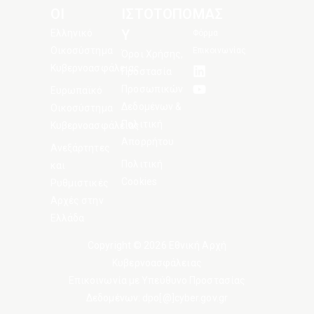
ΟΙ
ΙΣΤΟΤΟΠΟ
ΜΑΣ
Υ
Ελληνικό
Φόρμα
Οικοσύστημα
Επικοινωνίας
Όροι Χρήσης,
Κυβερνοασφάλειας
Προστασία
Προσωπικών
Ευρωπαϊκό
Δεδομένων &
Οικοσύστημα
Πολιτική
Κυβερνοασφάλειας
Απορρήτου
Ανεξάρτητες
Πολιτική
και
Cookies
Ρυθμιστικές
Αρχές στην
Ελλάδα
Copyright © 2026 Εθνική Αρχή
Κυβερνοασφάλειας
Eπικοινωνία με Υπεύθυνο Προστασίας
Δεδομένων: dpo[@]cyber.gov.gr