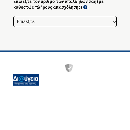
Επιλέξτε τον αριθμό των υπαλλήλων σας (με
καθεστώς πλήρους απασχόλησης)
:
Χανδρή 1 &
Θεσσαλονίκης
Τ.Κ.: 183 46, Μοσχάτο,
Αττικής
Ωράριο λειτουργίας -
Καθημερινά: 07:00-15:00.
Τα Σαββατοκύριακα και