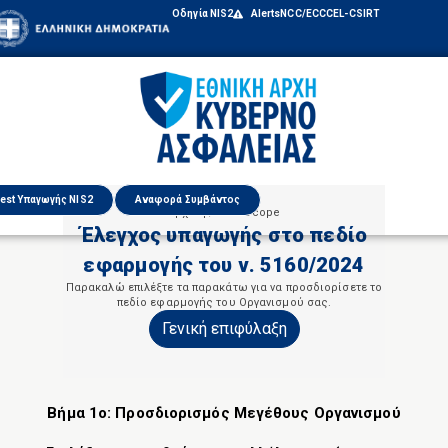
Οδηγία NIS2
Alerts
NCC/ECCC
EL-CSIRT
est Υπαγωγής NIS2
Αναφορά Συμβάντος
Αρχική / NIS2 Scope
Έλεγχος υπαγωγής στο πεδίο
εφαρμογής του ν. 5160/2024
Παρακαλώ επιλέξτε τα παρακάτω για να προσδιορίσετε το
πεδίο εφαρμογής του Οργανισμού σας.
Γενική επιφύλαξη
Βήμα 1ο:
Προσδιορισμός Μεγέθους Οργανισμού